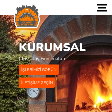
KURUMSAL
Class Taş Fırın İmalatı
IŞLERIMIZI GÖRÜN
İLETIŞIME GEÇIN