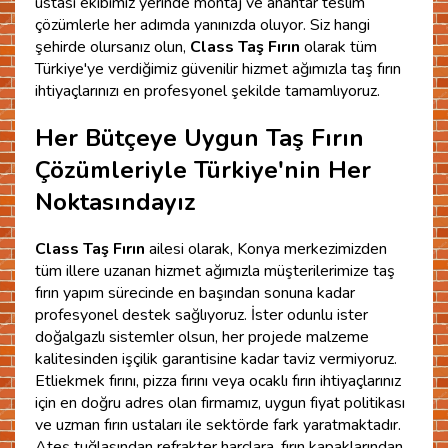
ustası ekibimiz yerinde montaj ve anahtar teslim
çözümlerle her adımda yanınızda oluyor. Siz hangi
şehirde olursanız olun,
Class Taş Fırın
olarak tüm
Türkiye'ye verdiğimiz güvenilir hizmet ağımızla taş fırın
ihtiyaçlarınızı en profesyonel şekilde tamamlıyoruz.
Her Bütçeye Uygun Taş Fırın
Çözümleriyle Türkiye'nin Her
Noktasındayız
Class Taş Fırın
ailesi olarak, Konya merkezimizden
tüm illere uzanan hizmet ağımızla müşterilerimize taş
fırın yapım sürecinde en başından sonuna kadar
profesyonel destek sağlıyoruz. İster odunlu ister
doğalgazlı sistemler olsun, her projede malzeme
kalitesinden işçilik garantisine kadar taviz vermiyoruz.
Etliekmek fırını, pizza fırını veya ocaklı fırın ihtiyaçlarınız
için en doğru adres olan firmamız, uygun fiyat politikası
ve uzman fırın ustaları ile sektörde fark yaratmaktadır.
Ateş tuğlasından refrakter harçlara, fırın kapaklarından