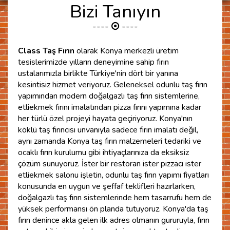
Bizi Tanıyın
Class Taş Fırın
olarak Konya merkezli üretim
tesislerimizde yılların deneyimine sahip fırın
ustalarımızla birlikte Türkiye'nin dört bir yanına
kesintisiz hizmet veriyoruz. Geleneksel odunlu taş fırın
yapımından modern doğalgazlı taş fırın sistemlerine,
etliekmek fırını imalatından pizza fırını yapımına kadar
her türlü özel projeyi hayata geçiriyoruz. Konya'nın
köklü taş fırıncısı unvanıyla sadece fırın imalatı değil,
aynı zamanda Konya taş fırın malzemeleri tedariki ve
ocaklı fırın kurulumu gibi ihtiyaçlarınıza da eksiksiz
çözüm sunuyoruz. İster bir restoran ister pizzacı ister
etliekmek salonu işletin, odunlu taş fırın yapımı fiyatları
konusunda en uygun ve şeffaf teklifleri hazırlarken,
doğalgazlı taş fırın sistemlerinde hem tasarrufu hem de
yüksek performansı ön planda tutuyoruz. Konya'da taş
fırın denince akla gelen ilk adres olmanın gururuyla, fırın