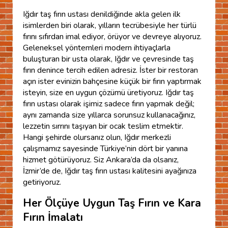
Iğdır taş fırın ustası denildiğinde akla gelen ilk
isimlerden biri olarak, yılların tecrübesiyle her türlü
fırını sıfırdan imal ediyor, örüyor ve devreye alıyoruz.
Geleneksel yöntemleri modern ihtiyaçlarla
buluşturan bir usta olarak, Iğdır ve çevresinde taş
fırın denince tercih edilen adresiz. İster bir restoran
açın ister evinizin bahçesine küçük bir fırın yaptırmak
isteyin, size en uygun çözümü üretiyoruz. Iğdır taş
fırın ustası olarak işimiz sadece fırın yapmak değil;
aynı zamanda size yıllarca sorunsuz kullanacağınız,
lezzetin sırrını taşıyan bir ocak teslim etmektir.
Hangi şehirde olursanız olun, Iğdır merkezli
çalışmamız sayesinde Türkiye’nin dört bir yanına
hizmet götürüyoruz. Siz Ankara’da da olsanız,
İzmir’de de, Iğdır taş fırın ustası kalitesini ayağınıza
getiriyoruz.
Her Ölçüye Uygun Taş Fırın ve Kara
Fırın İmalatı