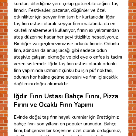
kurulan, dilediğiniz yere çekip götürebileceğiniz taş
fırındır. Festivaller, pazarlar, düğünler ve özel
etkinlikler için seyyar fırın tam bir kurtarıcıdır. Iğdır
taş fırın ustası olarak seyyar fırın imalatında da en
kaliteli malzemeleri kullanıyor, fırının ısı yalıtımından
ateş düzenine kadar her şeyi titizlikle hesaplıyoruz.
Bir diğer vazgeçilmezimiz ise odunlu fırındır. Odunlu
fırın, adından da anlaşılacağı gibi sadece odun
ateşiyle çalışan, ekmeğe ve pid eye o enfes is tadını
veren sistemdir. Iğdır taş fırın ustası olarak odunlu
fırın yapımında uzmanız çünkü bu işin püf noktası,
odunun kor haline gelme süresini ve fırın içi sıcaklık
dağılımını doğru okumaktır.
Iğdır Fırın Ustası Bahçe Fırını, Pizza
Fırını ve Ocaklı Fırın Yapımı
Evinde doğal taş fırın hayali kuranlar için ürettiğimiz
bahçe fırını son yılların en popüler ürünüdür. Bahçe
fırını, bahçenizin bir köşesine özel olarak ördüğümüz,