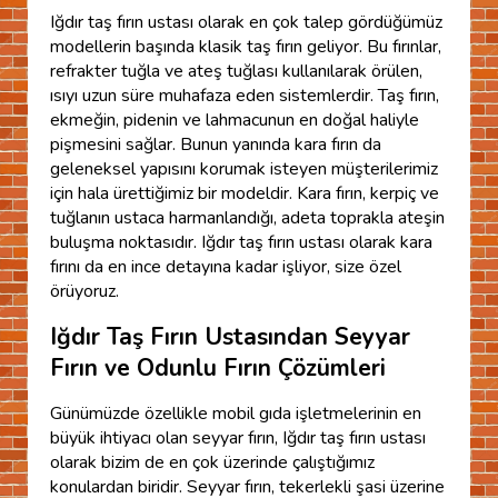
Iğdır taş fırın ustası olarak en çok talep gördüğümüz
modellerin başında klasik taş fırın geliyor. Bu fırınlar,
refrakter tuğla ve ateş tuğlası kullanılarak örülen,
ısıyı uzun süre muhafaza eden sistemlerdir. Taş fırın,
ekmeğin, pidenin ve lahmacunun en doğal haliyle
pişmesini sağlar. Bunun yanında kara fırın da
geleneksel yapısını korumak isteyen müşterilerimiz
için hala ürettiğimiz bir modeldir. Kara fırın, kerpiç ve
tuğlanın ustaca harmanlandığı, adeta toprakla ateşin
buluşma noktasıdır. Iğdır taş fırın ustası olarak kara
fırını da en ince detayına kadar işliyor, size özel
örüyoruz.
Iğdır Taş Fırın Ustasından Seyyar
Fırın ve Odunlu Fırın Çözümleri
Günümüzde özellikle mobil gıda işletmelerinin en
büyük ihtiyacı olan seyyar fırın, Iğdır taş fırın ustası
olarak bizim de en çok üzerinde çalıştığımız
konulardan biridir. Seyyar fırın, tekerlekli şasi üzerine