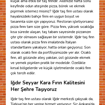
küçük ama etkili bir taş fırındır. Ailenizle hafta sonu
keyfinde odun ateşinde pizza, börek ve ekmek
pişirmek istemez misiniz? Iğdır taş fırın ustası olarak
hayalinizdeki bahçe fırını en uygun boyut ve
tasarımla sizin için yapıyoruz. Restoran işletiyorsanız
pizza fırını tam size göre. Pizza fırını, yüksek sıcaklığa
kısa sürede ulaşan, taş tabanı sayesinde pizzanızın
çıtır çıtır olmasını sağlayan bir sistemdir. Iğdır taş fırın
ustası olarak pizza fırını imalatında İtalyan
standartlarını yakalıyor, hatta onları geçiyoruz. Son
olarak ocaklı fırın da portföyümüzde yer alır. Ocaklı
fırın, alt gözünde ateş yakılan, üst gözünde ekmek
ve yemek pişirilen pratik bir modeldir. Özellikle
kırsal bölgelerde ve küçük işletmelerde ocaklı fırın
çok tercih edilir.
Iğdır Seyyar Kara Fırın Kalitesini
Her Şehre Taşıyoruz
Iğdır taş fırın ustası olarak Iğdır merkezli çalışsak da,
Türkiye’nin her yerine hizmet veriyoruz. Siz Ankara’da