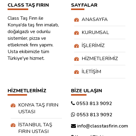
CLASS TAŞ FIRIN
SAYFALAR
Class Taş Fırın ile
ANASAYFA
Konya'da taş fırın imalatı,
doğalgazlı ve odunlu
KURUMSAL
sistemler, pizza ve
etliekmek fırını yapımı.
İŞLERIMIZ
Usta ekibimizle tüm
Türkiye'ye hizmet.
HIZMETLERIMIZ
İLETIŞIM
HIZMETLERIMIZ
BIZE ULAŞIN
0553 813 9092
KONYA TAŞ FIRIN
USTASI
0553 813 9092
İSTANBUL TAŞ
info@classtasfirin.com
FIRIN USTASI