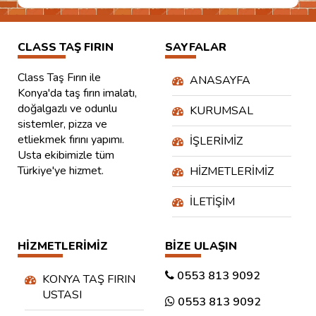
CLASS TAŞ FIRIN
SAYFALAR
Class Taş Fırın ile
ANASAYFA
Konya'da taş fırın imalatı,
doğalgazlı ve odunlu
KURUMSAL
sistemler, pizza ve
etliekmek fırını yapımı.
İŞLERIMIZ
Usta ekibimizle tüm
Türkiye'ye hizmet.
HIZMETLERIMIZ
İLETIŞIM
HIZMETLERIMIZ
BIZE ULAŞIN
0553 813 9092
KONYA TAŞ FIRIN
USTASI
0553 813 9092