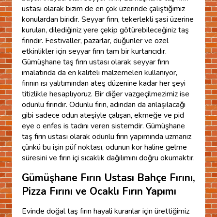
ustası olarak bizim de en çok üzerinde çalıştığımız
konulardan biridir. Seyyar fırın, tekerlekli şasi üzerine
kurulan, dilediğiniz yere çekip götürebileceğiniz taş
fırındır. Festivaller, pazarlar, düğünler ve özel
etkinlikler için seyyar fırın tam bir kurtarıcıdır.
Gümüşhane taş fırın ustası olarak seyyar fırın
imalatında da en kaliteli malzemeleri kullanıyor,
fırının ısı yalıtımından ateş düzenine kadar her şeyi
titizlikle hesaplıyoruz. Bir diğer vazgeçilmezimiz ise
odunlu fırındır. Odunlu fırın, adından da anlaşılacağı
gibi sadece odun ateşiyle çalışan, ekmeğe ve pid
eye o enfes is tadını veren sistemdir. Gümüşhane
taş fırın ustası olarak odunlu fırın yapımında uzmanız
çünkü bu işin püf noktası, odunun kor haline gelme
süresini ve fırın içi sıcaklık dağılımını doğru okumaktır.
Gümüşhane Fırın Ustası Bahçe Fırını,
Pizza Fırını ve Ocaklı Fırın Yapımı
Evinde doğal taş fırın hayali kuranlar için ürettiğimiz