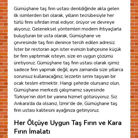
Gümüşhane taş fırın ustası denildiğinde akla gelen
ilk isimlerden biri olarak, yılların tecrübesiyle her
türlü fırını sıfırdan imal ediyor, örüyor ve devreye
alıyoruz. Geleneksel yöntemleri modern ihtiyaçlarla
buluşturan bir usta olarak, Gümüşhane ve
çevresinde taş fırın denince tercih edilen adresiz.
İster bir restoran açın ister evinizin bahçesine küçük
bir fırın yaptırmak isteyin, size en uygun çözümü
üretiyoruz. Gümüşhane taş fırın ustası olarak işimiz
sadece fırın yapmak değil; aynı zamanda size yıllarca
sorunsuz kullanacağınız, lezzetin sırrını taşıyan bir
ocak teslim etmektir. Hangi şehirde olursanız olun,
Gümüşhane merkezli çalışmamız sayesinde
Türkiye’nin dört bir yanına hizmet götürüyoruz. Siz
Ankara’da da olsanız, İzmir’de de, Gümüşhane taş
fırın ustası kalitesini ayağınıza getiriyoruz.
Her Ölçüye Uygun Taş Fırın ve Kara
Fırın İmalatı