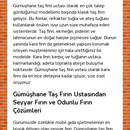
Gümüşhane taş fırın ustası olarak en çok talep
gördüğümüz modellerin başında klasik taş fırın
geliyor. Bu fırınlar, refrakter tuğla ve ateş tuğlası
kullanılarak örülen, ısıyı uzun süre muhafaza eden
sistemlerdir. Taş fırın, ekmeğin, pidenin ve
lahmacunun en doğal haliyle pişmesini sağlar. Bunun
yanında kara fırın da geleneksel yapısını korumak
isteyen müşterilerimiz için hala ürettiğimiz bir
modeldir. Kara fırın, kerpiç ve tuğlanın ustaca
harmanlandığı, adeta toprakla ateşin buluşma
noktasıdır. Gümüşhane taş fırın ustası olarak kara
fırını da en ince detayına kadar işliyor, size özel
örüyoruz.
Gümüşhane Taş Fırın Ustasından
Seyyar Fırın ve Odunlu Fırın
Çözümleri
Günümüzde özellikle mobil gıda işletmelerinin en
büyük ihtiyacı olan seyyar fırın, Gümüşhane taş fırın