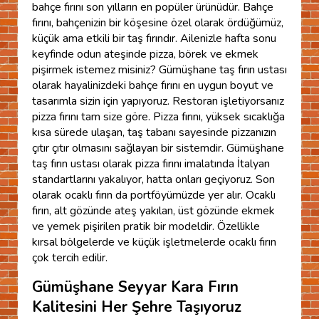
bahçe fırını son yılların en popüler ürünüdür. Bahçe
fırını, bahçenizin bir köşesine özel olarak ördüğümüz,
küçük ama etkili bir taş fırındır. Ailenizle hafta sonu
keyfinde odun ateşinde pizza, börek ve ekmek
pişirmek istemez misiniz? Gümüşhane taş fırın ustası
olarak hayalinizdeki bahçe fırını en uygun boyut ve
tasarımla sizin için yapıyoruz. Restoran işletiyorsanız
pizza fırını tam size göre. Pizza fırını, yüksek sıcaklığa
kısa sürede ulaşan, taş tabanı sayesinde pizzanızın
çıtır çıtır olmasını sağlayan bir sistemdir. Gümüşhane
taş fırın ustası olarak pizza fırını imalatında İtalyan
standartlarını yakalıyor, hatta onları geçiyoruz. Son
olarak ocaklı fırın da portföyümüzde yer alır. Ocaklı
fırın, alt gözünde ateş yakılan, üst gözünde ekmek
ve yemek pişirilen pratik bir modeldir. Özellikle
kırsal bölgelerde ve küçük işletmelerde ocaklı fırın
çok tercih edilir.
Gümüşhane Seyyar Kara Fırın
Kalitesini Her Şehre Taşıyoruz