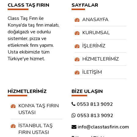
CLASS TAŞ FIRIN
SAYFALAR
Class Taş Fırın ile
ANASAYFA
Konya'da taş fırın imalatı,
doğalgazlı ve odunlu
KURUMSAL
sistemler, pizza ve
etliekmek fırını yapımı.
İŞLERIMIZ
Usta ekibimizle tüm
Türkiye'ye hizmet.
HIZMETLERIMIZ
İLETIŞIM
HIZMETLERIMIZ
BIZE ULAŞIN
0553 813 9092
KONYA TAŞ FIRIN
USTASI
0553 813 9092
İSTANBUL TAŞ
info@classtasfirin.com
FIRIN USTASI