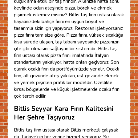
küçük ama etkili bir taş fırındır. Ailenizle hafta sonu
keyfinde odun ateşinde pizza, börek ve ekmek
pişirmek istemez misiniz? Bitlis taş fırın ustası olarak
hayalinizdeki bahçe fırını en uygun boyut ve
tasarımla sizin için yapıyoruz. Restoran işletiyorsanız
pizza fırını tam size göre. Pizza fırını, yüksek sıcaklığa
kısa sürede ulaşan, taş tabanı sayesinde pizzanızın
çıtır çıtır olmasını sağlayan bir sistemdir. Bitlis taş
fırın ustası olarak pizza fırını imalatında İtalyan
standartlarını yakalıyor, hatta onları geçiyoruz. Son
olarak ocaklı fırın da portföyümüzde yer alır. Ocaklı
fırın, alt gözünde ateş yakılan, üst gözünde ekmek
ve yemek pişirilen pratik bir modeldir. Özellikle
kırsal bölgelerde ve küçük işletmelerde ocaklı fırın
çok tercih edilir.
Bitlis Seyyar Kara Fırın Kalitesini
Her Şehre Taşıyoruz
Bitlis taş fırın ustası olarak Bitlis merkezli çalışsak
da, Türkiye’nin her yerine hizmet veriyoruz. Siz