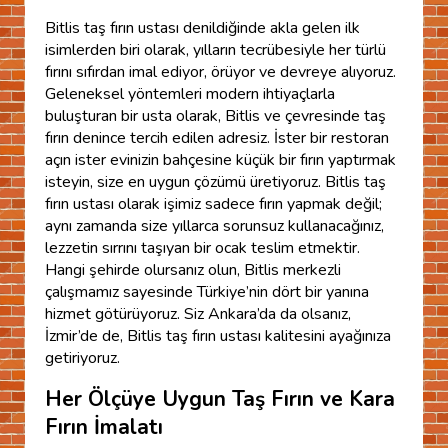
Bitlis taş fırın ustası denildiğinde akla gelen ilk
isimlerden biri olarak, yılların tecrübesiyle her türlü
fırını sıfırdan imal ediyor, örüyor ve devreye alıyoruz.
Geleneksel yöntemleri modern ihtiyaçlarla
buluşturan bir usta olarak, Bitlis ve çevresinde taş
fırın denince tercih edilen adresiz. İster bir restoran
açın ister evinizin bahçesine küçük bir fırın yaptırmak
isteyin, size en uygun çözümü üretiyoruz. Bitlis taş
fırın ustası olarak işimiz sadece fırın yapmak değil;
aynı zamanda size yıllarca sorunsuz kullanacağınız,
lezzetin sırrını taşıyan bir ocak teslim etmektir.
Hangi şehirde olursanız olun, Bitlis merkezli
çalışmamız sayesinde Türkiye’nin dört bir yanına
hizmet götürüyoruz. Siz Ankara’da da olsanız,
İzmir’de de, Bitlis taş fırın ustası kalitesini ayağınıza
getiriyoruz.
Her Ölçüye Uygun Taş Fırın ve Kara
Fırın İmalatı