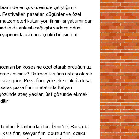
 bizim de en çok üzerinde çalıştığımız
r. Festivaller, pazarlar, düğünler ve özel
 malzemeleri kullanıyor, fırının ısı yalıtımından
adından da anlaşılacağı gibi sadece odun
ın yapımında uzmanız çünkü bu işin püf
 bahçenizin bir köşesine özel olarak ördüğümüz,
temez misiniz? Batman taş fırın ustası olarak
 size göre. Pizza fırını, yüksek sıcaklığa kısa
larak pizza fırını imalatında İtalyan
 alt gözünde ateş yakılan, üst gözünde ekmek
ilir.
 olun, İstanbul’da olun, İzmir’de, Bursa’da,
ra fırın, seyyar fırın, odunlu fırın, ocaklı