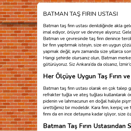
BATMAN TAŞ FIRIN USTASI
Batman taş fırın ustası denildiğinde akla gelen 
imal ediyor, örüyor ve devreye alıyoruz. Gel
Batman ve çevresinde taş fırın denince tercih
bir fırın yaptırmak isteyin, size en uygun çöz
yapmak değil; aynı zamanda size yıllarca sorun
Hangi şehirde olursanız olun, Batman merkez
götürüyoruz. Siz Ankara’da da olsanız, İzmir’d
Her Ölçüye Uygun Taş Fırın ve 
Batman taş fırın ustası olarak en çok talep g
refrakter tuğla ve ateş tuğlası kullanılarak ö
pidenin ve lahmacunun en doğal haliyle pişme
ürettiğimiz bir modeldir. Kara fırın, kerpiç 
fırını da en ince detayına kadar işliyor, size ö
Batman Taş Fırın Ustasından S