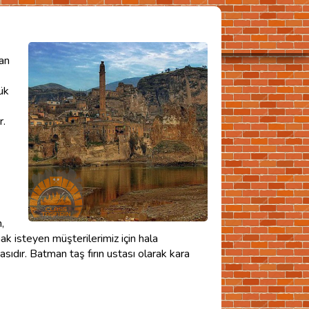
dan
ük
r.
,
k isteyen müşterilerimiz için hala
sıdır. Batman taş fırın ustası olarak kara