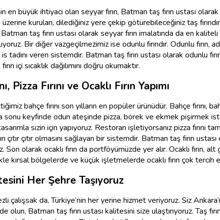
 en büyük ihtiyacı olan seyyar fırın, Batman taş fırın ustası olarak
si üzerine kurulan, dilediğiniz yere çekip götürebileceğiniz taş fırındı
ır. Batman taş fırın ustası olarak seyyar fırın imalatında da en kaliteli
ıyoruz. Bir diğer vazgeçilmezimiz ise odunlu fırındır. Odunlu fırın, 
s tadını veren sistemdir. Batman taş fırın ustası olarak odunlu fır
ırın içi sıcaklık dağılımını doğru okumaktır.
, Pizza Fırını ve Ocaklı Fırın Yapımı
ettiğimiz bahçe fırını son yılların en popüler ürünüdür. Bahçe fırını,
hafta sonu keyfinde odun ateşinde pizza, börek ve ekmek pişirmek is
sarımla sizin için yapıyoruz. Restoran işletiyorsanız pizza fırını tam
çıtır çıtır olmasını sağlayan bir sistemdir. Batman taş fırın ustası o
uz. Son olarak ocaklı fırın da portföyümüzde yer alır. Ocaklı fırın,
kle kırsal bölgelerde ve küçük işletmelerde ocaklı fırın çok tercih ed
tesini Her Şehre Taşıyoruz
i çalışsak da, Türkiye’nin her yerine hizmet veriyoruz. Siz Ankara’da
un, Batman taş fırın ustası kalitesini size ulaştırıyoruz. Taş fırın, ka