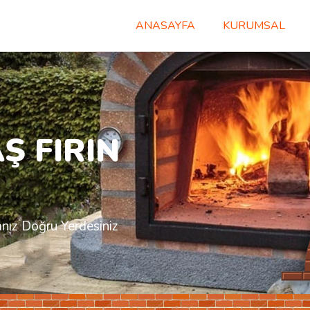
ANASAYFA
KURUMSAL
Ş FIRIN
anız Doğru Yerdesiniz