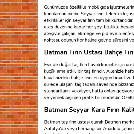
Günümüzde özellikle mobil gıda işletmelerinin
konulardan biridir. Seyyar fırın, tekerlekli şa
etkinlikler için seyyar fırın tam bir kurtarıcıd
ateş düzenine kadar her şeyi titizlikle hesapl
ateşiyle çalışan, ekmeğe ve pid eye o enfes i
noktası, odunun kor haline gelme süresini ve f
Batman Fırın Ustası Bahçe Fırını
Evinde doğal taş fırın hayali kuranlar için ür
küçük ama etkili bir taş fırındır. Ailenizle 
hayalinizdeki bahçe fırını en uygun boyut ve ta
sürede ulaşan, taş tabanı sayesinde pizzanızın 
standartlarını yakalıyor, hatta onları geçiyor
ve yemek pişirilen pratik bir modeldir. Özelli
Batman Seyyar Kara Fırın Kali
Batman taş fırın ustası olarak Batman merkezl
Antalya’da veya herhangi bir Anadolu şehrinde ol