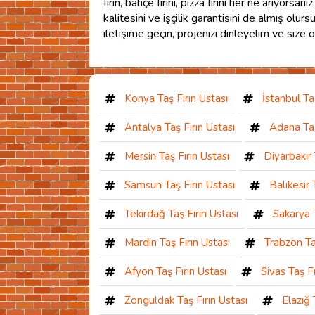
fırın, bahçe fırını, pizza fırını her ne arıyors
kalitesini ve işçilik garantisini de almış olur
iletişime geçin, projenizi dinleyelim ve size
Konya Taş Fırın Ustası
İstanbul Ta
Antalya Taş Fırın Ustası
Adana Taş
Mersin Taş Fırın Ustası
Diyarbakır 
Samsun Taş Fırın Ustası
Balıkesir 
Tekirdağ Taş Fırın Ustası
Sakarya T
Mardin Taş Fırın Ustası
Trabzon Ta
Afyon Taş Fırın Ustası
Sivas Taş Fı
Zonguldak Taş Fırın Ustası
Elazığ 