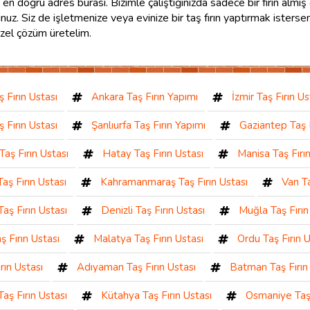
anız, en doğru adres burası. Bizimle çalıştığınızda sadece bir fırın alm
sunuz. Siz de işletmenize veya evinize bir taş fırın yaptırmak isterse
 özel çözüm üretelim.
ş Fırın Ustası
Ankara Taş Fırın Yapımı
İzmir Taş Fırın Us
 Fırın Ustası
Şanlıurfa Taş Fırın Yapımı
Gaziantep Taş F
Taş Fırın Ustası
Hatay Taş Fırın Ustası
Manisa Taş Fırı
Taş Fırın Ustası
Kahramanmaraş Taş Fırın Ustası
Van Ta
aş Fırın Ustası
Denizli Taş Fırın Ustası
Muğla Taş Fırın
ş Fırın Ustası
Malatya Taş Fırın Ustası
Ordu Taş Fırın U
rın Ustası
Adıyaman Taş Fırın Ustası
Batman Taş Fırın
Taş Fırın Ustası
Kütahya Taş Fırın Ustası
Osmaniye Taş 