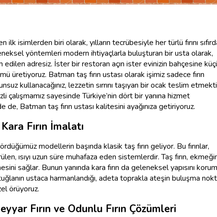
ilk isimlerden biri olarak, yılların tecrübesiyle her türlü fırını sıfır
eneksel yöntemleri modern ihtiyaçlarla buluşturan bir usta olarak,
 edilen adresiz. İster bir restoran açın ister evinizin bahçesine küç
ümü üretiyoruz. Batman taş fırın ustası olarak işimiz sadece fırın
suz kullanacağınız, lezzetin sırrını taşıyan bir ocak teslim etmekti
li çalışmamız sayesinde Türkiye’nin dört bir yanına hizmet
e de, Batman taş fırın ustası kalitesini ayağınıza getiriyoruz.
Kara Fırın İmalatı
ördüğümüz modellerin başında klasik taş fırın geliyor. Bu fırınlar,
rülen, ısıyı uzun süre muhafaza eden sistemlerdir. Taş fırın, ekmeğin
sini sağlar. Bunun yanında kara fırın da geleneksel yapısını koruma
ve tuğlanın ustaca harmanlandığı, adeta toprakla ateşin buluşma nokta
zel örüyoruz.
eyyar Fırın ve Odunlu Fırın Çözümleri