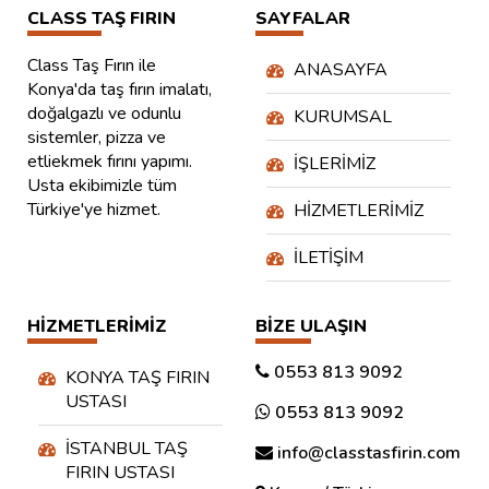
CLASS TAŞ FIRIN
SAYFALAR
Class Taş Fırın ile
ANASAYFA
Konya'da taş fırın imalatı,
doğalgazlı ve odunlu
KURUMSAL
sistemler, pizza ve
etliekmek fırını yapımı.
İŞLERIMIZ
Usta ekibimizle tüm
Türkiye'ye hizmet.
HIZMETLERIMIZ
İLETIŞIM
HIZMETLERIMIZ
BIZE ULAŞIN
0553 813 9092
KONYA TAŞ FIRIN
USTASI
0553 813 9092
İSTANBUL TAŞ
info@classtasfirin.com
FIRIN USTASI