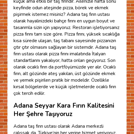
küçük ama etkili bir taş fırındır. Ailenizle hafta sonu
keyfinde odun ateşinde pizza, börek ve ekmek
pişirmek istemez misiniz? Adana taş fırın ustası
olarak hayalinizdeki bahçe fırını en uygun boyut ve
tasarımla sizin için yapıyoruz. Restoran işletiyorsanız
pizza fırını tam size göre. Pizza fırını, yüksek sıcaklığa
kısa sürede ulaşan, taş tabanı sayesinde pizzanızın
çıtır çıtır olmasını sağlayan bir sistemdir. Adana taş
fırın ustası olarak pizza fırını imalatında İtalyan
standartlarını yakalıyor, hatta onları geçiyoruz. Son
olarak ocaklı fırın da portföyümüzde yer alır. Ocaklı
fırın, alt gözünde ateş yakılan, üst gözünde ekmek
ve yemek pişirilen pratik bir modeldir. Özellikle
kırsal bölgelerde ve küçük işletmelerde ocaklı fırın
çok tercih edilir.
Adana Seyyar Kara Fırın Kalitesini
Her Şehre Taşıyoruz
Adana taş fırın ustası olarak Adana merkezli
çalışsak da, Türkiye’nin her yerine hizmet veriyoruz.