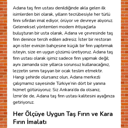
Adana taş fırın ustası denildiğinde akla gelen ilk
isimlerden biri olarak, yılların tecrübesiyle her türlü
fırını sıfırdan imal ediyor, örüyor ve devreye alıyoruz.
Geleneksel yöntemleri modern ihtiyaçlarla
buluşturan bir usta olarak, Adana ve çevresinde taş
fırın denince tercih edilen adresiz. İster bir restoran
açın ister evinizin bahçesine küçük bir fırın yaptırmak
isteyin, size en uygun çözümü üretiyoruz. Adana taş
fırın ustası olarak işimiz sadece fırın yapmak değil;
aynı zamanda size yıllarca sorunsuz kullanacağınız,
lezzetin sırrını taşıyan bir ocak teslim etmektir.
Hangi şehirde olursanız olun, Adana merkezli
çalışmamız sayesinde Türkiye’nin dört bir yanına
hizmet götürüyoruz. Siz Ankara’da da olsanız,
İzmir’de de, Adana taş fırın ustası kalitesini ayağınıza
getiriyoruz.
Her Ölçüye Uygun Taş Fırın ve Kara
Fırın İmalatı